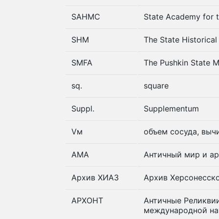
SAHMC
State Academy for t
SHM
The State Historic
SMFA
The Pushkin State 
sq.
square
Suppl.
Supplementum
Vм
объем сосуда, выч
АМА
Античный миp и аp
Архив ХИАЗ
Архив Херсонесско
АРХОНТ
Античные Реликвии
международной на