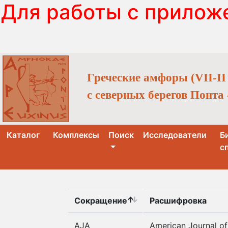
Для работы с прилож
Греческие амфоры (VII-II в
с северных берегов Понта
(current)
Каталог
Комплексы
Поиск
Исследователи
Б
с
Сокращение
Расшифровка
AJA
American Journal of