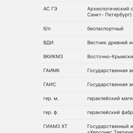
АС ГЭ
Археологический с
Санкт- Петербург)
б/п
беспаспортный
ВДИ
Вестник древней и
ВКИКМЗ
Восточно-Крымски
ГАИМК
Государственная а
ГАИС
Государственная а
гер. м.
гераклейский маги
гер. ф.
гераклейский фабр
ГИАМЗ ХТ
Государственный 
«Херсонес Тавриче