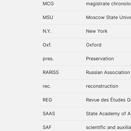
MCG
magistrate chronolo
MSU
Moscow State Unive
N.Y.
New York
Oxf.
Oxford
pres.
Preservation
RARISS
Russian Association 
rec.
reconstruction
REG
Revue des Études G
SAAS
State Academy of A
SAF
scientific and auxili