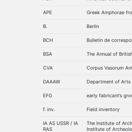
APE
Greek Amphorae from
B.
Berlin
BCH
Bulletin de corresp
BSA
The Annual of Britis
CVA
Corpus Vasorum An
DAAAW
Department of Arts
EFG
early fabricant’s gr
f. inv.
Field inventory
IA AS USSR / IA
The Institute of Ar
RAS
Institute of Archeo