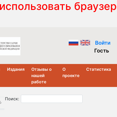
использовать браузeр
Войти
Гость
м
Издания
Отзывы о
О
Статистика
нашей
проекте
работе
Поиск: