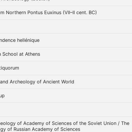
 Northern Pontus Euxinus (VII–II cent. BC)
ondence hellénique
h School at Athens
tiquorum
 and Archeology of Ancient World
oup
cheology of Academy of Sciences of the Soviet Union / The
logy of Russian Academy of Sciences