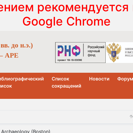
ением рекомендуется 
Google Chrome
в. до н.э.)
 – APE
иблиографический
Список
Новости
Фору
писок
сокращений
 Archaeology (Boston)