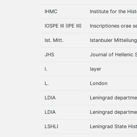
IHMC
Institute for the His
IOSPE III (IPE III)
Inscriptiones orae se
Ist. Mitt.
Istanbuler Mitteilun
JHS
Journal of Hellenic S
l.
layer
L.
London
LDIA
Leningrad departmen
LDIA
Leningrad departmen
LSHLI
Leningrad State Histo