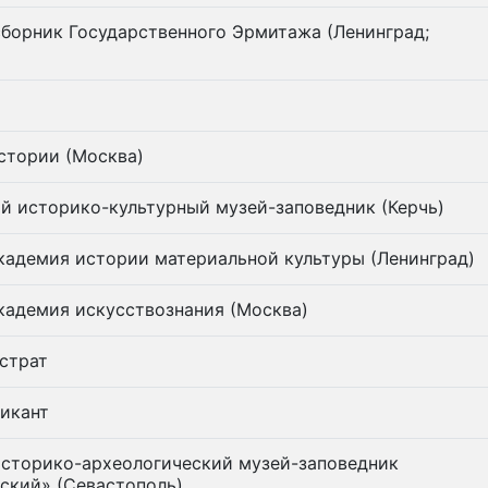
борник Государственного Эрмитажа (Ленинград;
стории (Москва)
й историко-культурный музей-заповедник (Керчь)
кадемия истории материальной культуры (Ленинград)
кадемия искусствознания (Москва)
страт
икант
историко-археологический музей-заповедник
ский» (Севастополь)